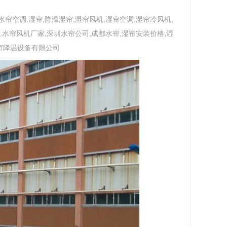
水帘空调,湿帘,降温湿帘,湿帘风机,湿帘空调,湿帘冷风机,
,水帘风机厂家,深圳水帘公司,成都水帘,湿帘安装价格,湿
帘降温设备有限公司