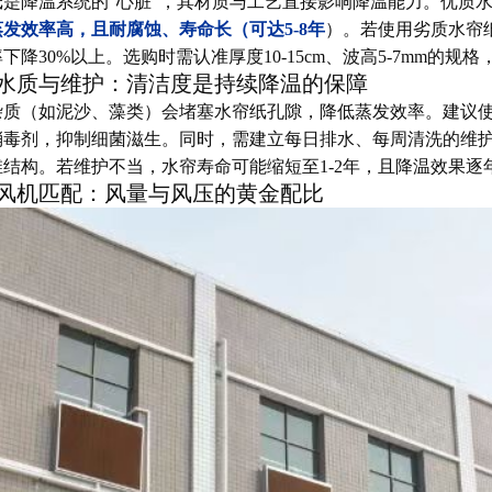
纸是降温系统的“心脏”，其材质与工艺直接影响降温能力。优质
发效率高，且耐腐蚀、寿命长（可达5-8年
）。若使用劣质水帘
下降30%以上。选购时需认准厚度10-15cm、波高5-7mm的
水质与维护：清洁度是持续降温的保障
杂质（如泥沙、藻类）会堵塞水帘纸孔隙，降低蒸发效率。建议
消毒剂，抑制细菌滋生。同时，需建立每日排水、每周清洗的维
维结构。若维护不当，水帘寿命可能缩短至1-2年，且降温效果逐
风机匹配：风量与风压的黄金配比