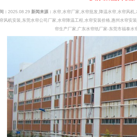
间：
2025.08.29
新闻来源：
水帘,水帘厂家,水帘批发,降温水帘,水帘风机,
帘风机安装,东莞水帘公司厂家,水帘降温工程,水帘安装价格,惠州水帘安装
帘生产厂家,广东水帘纸厂家-东莞市福泰水