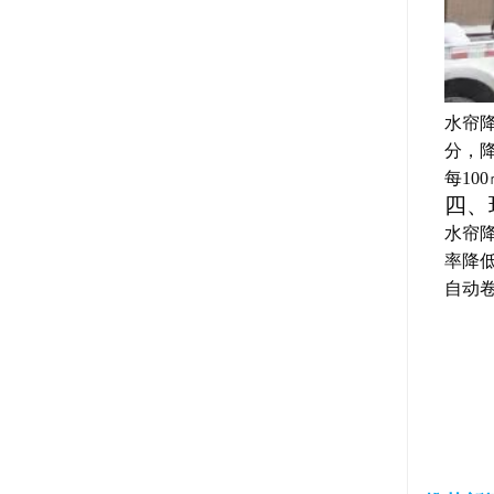
水帘
分，
每10
四、
水帘降
率降
自动