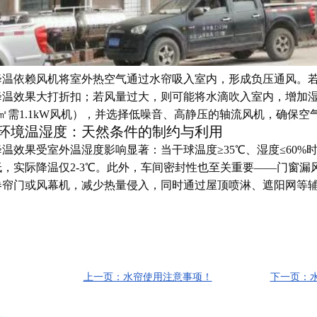
降温依赖风机将室外热空气通过水帘吸入室内，形成负压通风。
降温效果大打折扣；若风量过大，则可能将水滴吹入室内，增加
0㎡需1.1kW风机），并选择低噪音、高静压的轴流风机，确保
环境温湿度：天然条件的制约与利用
温效果受室外温湿度影响显著：当干球温度≥35℃、湿度≤60%时
低，实际降温仅2-3℃。此外，车间密封性也至关重要——门窗
卷帘门或风幕机，减少热量侵入，同时通过屋顶喷淋、遮阳网等
上一页：水帘使用注意事项！
下一页：