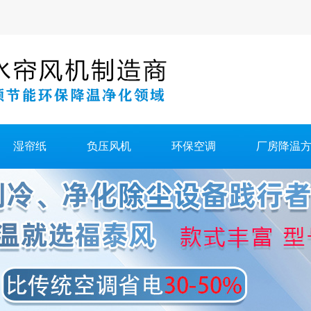
湿帘纸
负压风机
环保空调
厂房降温