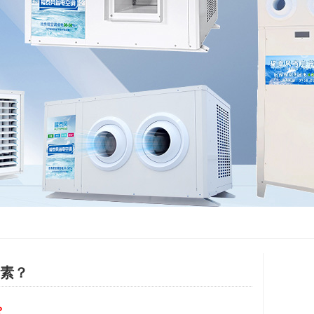
因素？
？