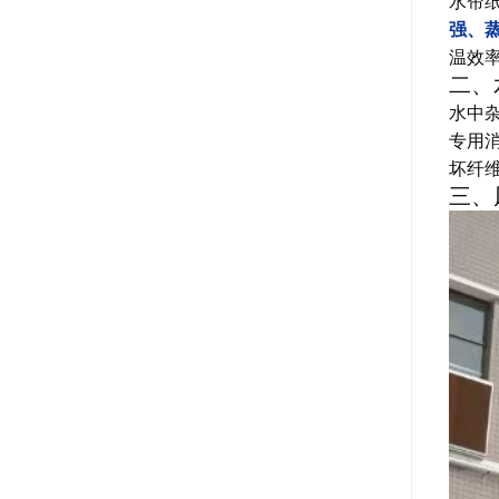
水帘
强、蒸
温效率
二、
水中
专用
坏纤
三、