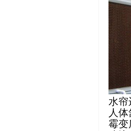
水帘
人体
霉变