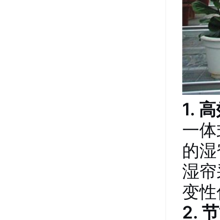
1.
一体
的湿
湿帘
变性
2.