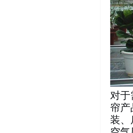
对于
帘产
装、
空气