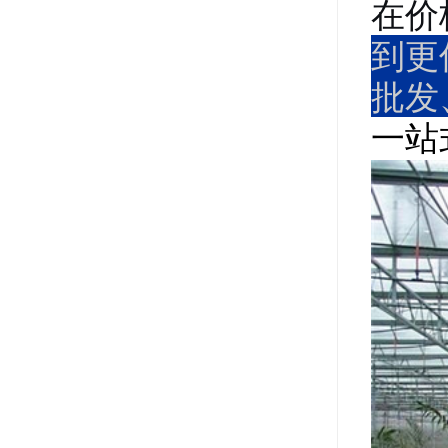
在价
到更
批发
一站