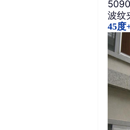
509
波纹
45度